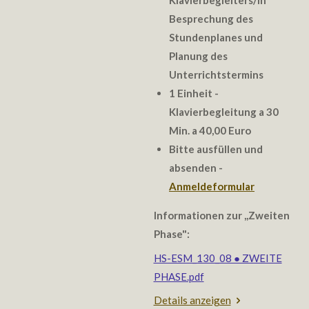
Klavierbegleiters/in
Besprechung des
Stundenplanes und
Planung des
Unterrichtstermins
1 Einheit -
Klavierbegleitung a 30
Min. a 40,00 Euro
Bitte ausfüllen und
absenden -
Anmeldeformular
Informationen zur ,,Zweiten
Phase":
HS-ESM_130_08 ● ZWEITE
PHASE.pdf
Details anzeigen