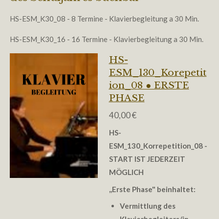
HS-ESM_K30_08 - 8 Termine - Klavierbegleitung a 30 Min.
HS-ESM_K30_16 - 16 Termine - Klavierbegleitung a 30 Min.
HS-
ESM_130_Korepetit
ion_08 ● ERSTE
PHASE
40,00 €
HS-
ESM_130_Korrepetition_08
-
START IST JEDERZEIT
MÖGLICH
,,
Erste Phase" beinhaltet:
Vermittlung des