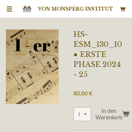
Zum
VON MONSPERG INSTITUT
Hauptinhalt
springen
HS-
ESM_130_10
● ERSTE
PHASE 2024
- 25
80,00 €
In den
Warenkorb