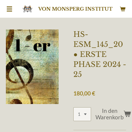
Zum
VON MONSPERG INSTITUT
Hauptinhalt
springen
HS-
ESM_145_20
● ERSTE
PHASE 2024 -
25
180,00 €
In den
Warenkorb