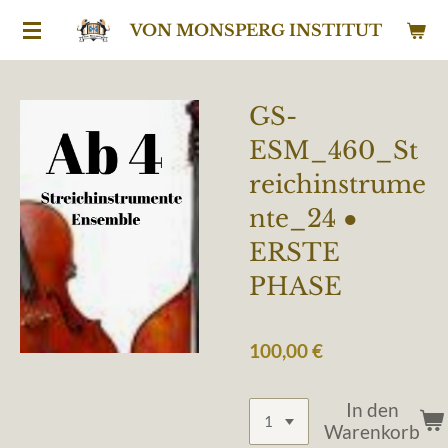
Zum
VON MONSPERG INSTITUT
Hauptinhalt
springen
GS-
ESM_460_St
reichinstrume
nte_24 ●
ERSTE
PHASE
100,00 €
In den
Warenkorb