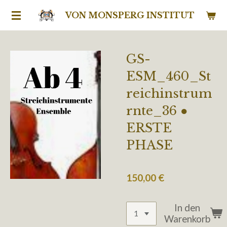
Zum
VON MONSPERG INSTITUT
Hauptinhalt
springen
GS-
ESM_460_St
reichinstrum
rnte_36 ●
ERSTE
PHASE
150,00 €
In den
Warenkorb