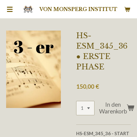
Zum
VON MONSPERG INSTITUT
Hauptinhalt
springen
HS-
ESM_345_36
● ERSTE
PHASE
150,00 €
In den
Warenkorb
HS-ESM_345_36
- START