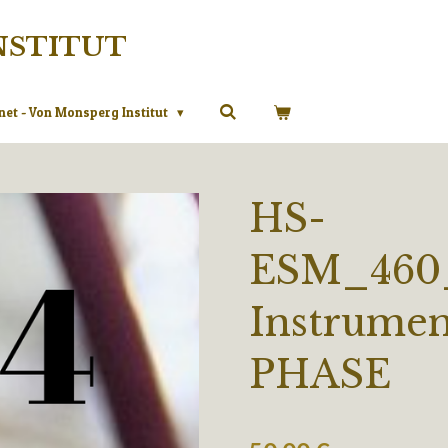
NSTITUT
net - Von Monsperg Institut
HS-
ESM_460_
Instrume
PHASE