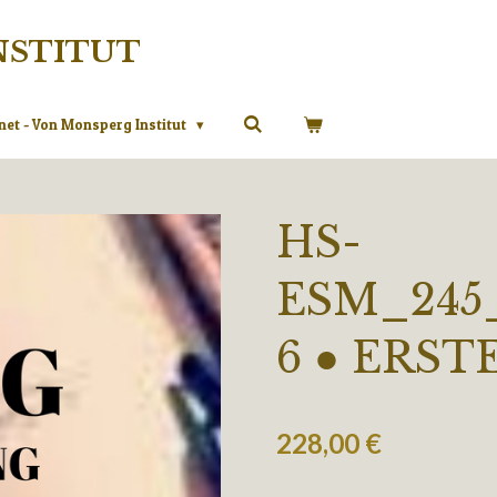
NSTITUT
net - Von Monsperg Institut
HS-
ESM_245_
6 ● ERST
228,00 €