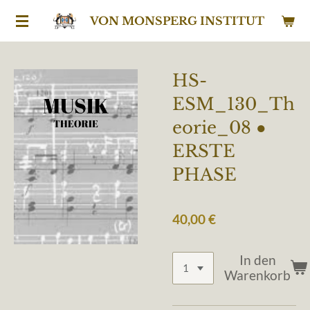
Zum
VON MONSPERG INSTITUT
Hauptinhalt
springen
HS-
ESM_130_Th
eorie_08 ●
ERSTE
PHASE
40,00 €
In den
Warenkorb