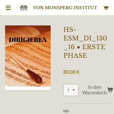
Zum
VON MONSPERG INSTITUT
Hauptinhalt
springen
HS-
ESM_DI_130
_16 ● ERSTE
PHASE
80,00 €
In den
Warenkorb
HS-