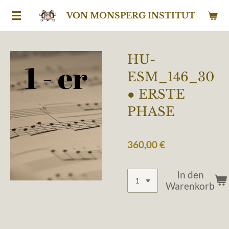
Zum
VON MONSPERG INSTITUT
Hauptinhalt
springen
HU-
ESM_146_30
● ERSTE
PHASE
360,00 €
In den
Warenkorb