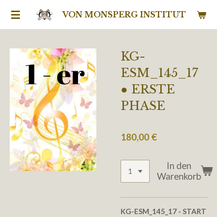
Zum
VON MONSPERG INSTITUT
Hauptinhalt
springen
KG-
ESM_145_17
● ERSTE
PHASE
180,00 €
In den
Warenkorb
KG-ESM_145_17
- START