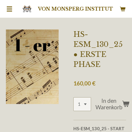
Zum
VON MONSPERG INSTITUT
Hauptinhalt
springen
HS-
ESM_130_25
● ERSTE
PHASE
160,00 €
In den
Warenkorb
HS-ESM_130_25
- START