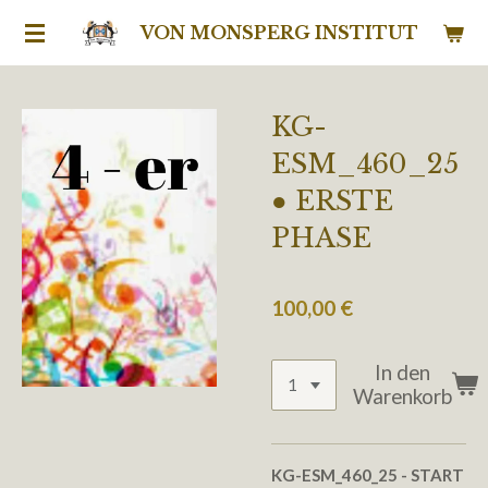
Zum
VON MONSPERG INSTITUT
Hauptinhalt
springen
KG-
ESM_460_25
● ERSTE
PHASE
100,00 €
In den
Warenkorb
KG-ESM_460_25
- START