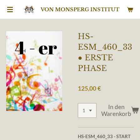
Zum
VON MONSPERG INSTITUT
Hauptinhalt
springen
HS-
ESM_460_33
● ERSTE
PHASE
125,00 €
In den
Warenkorb
HS-ESM_460_33
- START