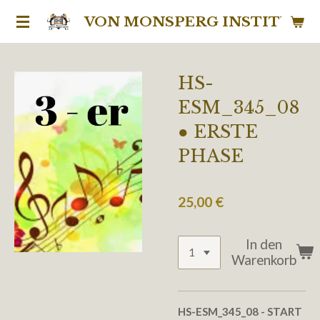
Zum
VON MONSPERG INSTITUT
Hauptinhalt
springen
HS-
ESM_345_08
● ERSTE
PHASE
25,00 €
In den
Warenkorb
HS-ESM_345_08
- START